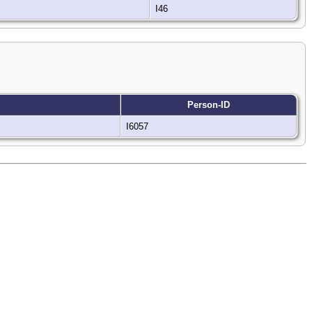
I46
Person-ID
I6057