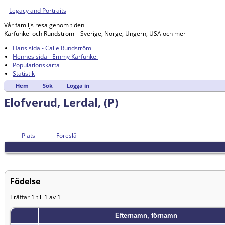
Legacy and Portraits
Vår familjs resa genom tiden
Karfunkel och Rundström – Sverige, Norge, Ungern, USA och mer
Hans sida - Calle Rundström
Hennes sida - Emmy Karfunkel
Populationskarta
Statistik
Hem
Sök
Logga in
Elofverud, Lerdal, (P)
Plats
Föreslå
Födelse
Träffar 1 till 1 av 1
Efternamn, förnamn