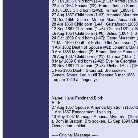
27 Jan 1853 Child born (1-#1): Carl Alfred (1853- 
22 Jun 1854 Spouse (#2): Emma Justina Samuels
3 Jun 1855 Child born (1-#2): Herman (1855- ).
27 Aug 1857 Child born (1-#3): Amanda Myrström
23 Dec 1858 Death of Mother: Maria Jonasdotter
28 Apr 1860 Child born (1-#4): Gustafsson (1860-
12 Sep 1861 Child born (1-#5): Oscar (1861- ). 
16 Aug 1864 Child born (1-#6): Julius (1864- ). 
24 Oct 1869 Child born (1-#7): Georg Myrström (
11 Mar 1880 Death of Father: Olof Andersson (1
4 Apr 1882 Death of Spouse (#1): Johanna Maria
9 Apr 1886 Marriage (2): Emma Justina Samuelsd
28 Aug 1887 Child born (2-#1): Hjalmar (1887- ).
8 May 1889 Child born (2-#2): Evelina Georgina 
20 Nov 1891 Child born (2-#3): Richard Albin (18
1 Feb 1905 Death: Skarstad, Bro socken.
General Notes: Led hit till Tossene 3 mar 1886
Torpare 1849 å Långemyr
Name: Hans Ferdinand Björk
Birth:
27 Aug 1857 Spouse: Amanda Myrström (1857-193
1 Apr 1887 Engagement: Lysning.
13 May 1887 Marriage: Amanda Myrström (1857-19
). Born in Brattön, Bro socken. 16 Sep 1894 Chil
Occupation: soldat.
----- Original Message -----