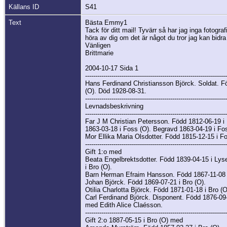
Källans ID
S41
Text
Bästa Emmy1
Tack för ditt mail! Tyvärr så har jag inga fotogr
höra av dig om det är något du tror jag kan bidr
Vänligen
Brittmarie
2004-10-17 Sida 1
----------------------------------------------------------------------
Hans Ferdinand Christiansson Björck. Soldat. F
(O). Död 1928-08-31.
----------------------------------------------------------------------
Levnadsbeskrivning
----------------------------------------------------------------------
Far J M Christian Petersson. Född 1812-06-19 i
1863-03-18 i Foss (O). Begravd 1863-04-19 i Fo
Mor Ellika Maria Olsdotter. Född 1815-12-15 i F
----------------------------------------------------------------------
Gift 1:o med
Beata Engelbrektsdotter. Född 1839-04-15 i Lys
i Bro (O).
Barn Herman Efraim Hansson. Född 1867-11-08 i
Johan Björck. Född 1869-07-21 i Bro (O).
Otilia Charlotta Björck. Född 1871-01-18 i Bro (O
Carl Ferdinand Björck. Disponent. Född 1876-09-2
med Edith Alice Claésson.
----------------------------------------------------------------------
Gift 2:o 1887-05-15 i Bro (O) med