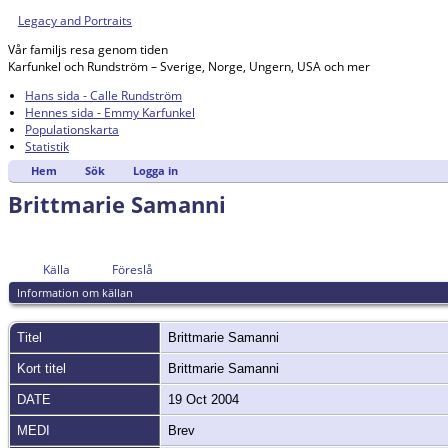
Legacy and Portraits
Vår familjs resa genom tiden
Karfunkel och Rundström – Sverige, Norge, Ungern, USA och mer
Hans sida - Calle Rundström
Hennes sida - Emmy Karfunkel
Populationskarta
Statistik
Hem
Sök
Logga in
Brittmarie Samanni
Källa
Föreslå
Information om källan
Titel
Brittmarie Samanni
Kort titel
Brittmarie Samanni
DATE
19 Oct 2004
MEDI
Brev