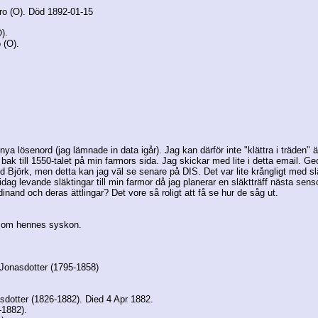
ro (O). Död 1892-01-15
).
 (O).
ya lösenord (jag lämnade in data igår). Jag kan därför inte "klättra i träden" 
 bak till 1550-talet på min farmors sida. Jag skickar med lite i detta email. 
 Björk, men detta kan jag väl se senare på DIS. Det var lite krångligt med sl
 idag levande släktingar till min farmor då jag planerar en släktträff nästa se
nand och deras ättlingar? Det vore så roligt att få se hur de såg ut.
 som hennes syskon.
Jonasdotter (1795-1858)
dotter (1826-1882). Died 4 Apr 1882.
-1882).