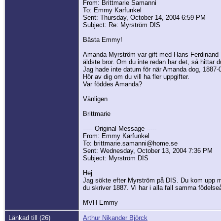
From: Brittmarie Samanni
To: Emmy Karfunkel
Sent: Thursday, October 14, 2004 6:59 PM
Subject: Re: Myrström DIS
Bästa Emmy!
Amanda Myrström var gift med Hans Ferdinand Bjö
äldste bror. Om du inte redan har det, så hittar 
Jag hade inte datum för när Amanda dog, 1887-0
Hör av dig om du vill ha fler uppgifter.
Var föddes Amanda?
Vänligen
Brittmarie
----- Original Message -----
From: Emmy Karfunkel
To: brittmarie.samanni@home.se
Sent: Wednesday, October 13, 2004 7:36 PM
Subject: Myrström DIS
Hej
Jag sökte efter Myrström på DIS. Du kom upp m
du skriver 1887. Vi har i alla fall samma födelseå
MVH Emmy
Länkad till (26)
Arthur Nikander Björck