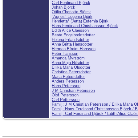
Carl Ferdinand Björck
Johan Björck
Otilia Charlotta Björck
"Agnes" Eugenia Björk
Henrietta* (Jetta) Eufemia Björk
Hans Ferdinand Christiansson Björck
Edith Alice Claésson
Beata Engelbrektsdotter
Helena Erlandsdotter
Anna Britta Hansdotter
Herman Efraim Hansson
Peter Hansson
Amanda Myrström
Anna-Maja Nilsdotter
Ellika Maria Olsdotter
Christina Petersdotter
Maria Petersdotter
Anders Petersson
Hans Petersson
J M Christian Petersson
Olof Petersson
Carl Pettersson
Familj: J M Christian Petersson / Ellika Maria Ol
Familj: Hans Ferdinand Christiansson Björck / B
Familj: Carl Ferdinand Björck / Edith Alice Claé