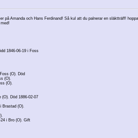
afier på Amanda och Hans Ferdinand! Så kul att du palnerar en släktträff! hopp
a med!
ödd 1846-06-19 i Foss
 Foss (O). Död
ss (O).
oss (O).
e (O). Död 1886-02-07
 Brastad (O).
).
4 i Bro (O). Gift