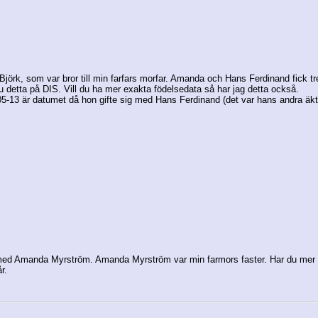
rk, som var bror till min farfars morfar. Amanda och Hans Ferdinand fick tr
du detta på DIS. Vill du ha mer exakta födelsedata så har jag detta också.
5-13 är datumet då hon gifte sig med Hans Ferdinand (det var hans andra äk
ed Amanda Myrström. Amanda Myrström var min farmors faster. Har du mer inf
r.