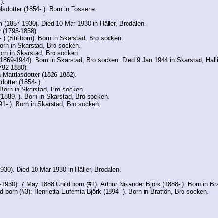
).
dotter (1854- ). Born in Tossene.
 (1857-1930). Died 10 Mar 1930 in Häller, Brodalen.
 (1795-1858).
 ) (Stillborn). Born in Skarstad, Bro socken.
Born in Skarstad, Bro socken.
Born in Skarstad, Bro socken.
1869-1944). Born in Skarstad, Bro socken. Died 9 Jan 1944 in Skarstad, Hall
792-1880).
 Mattiasdotter (1826-1882).
otter (1854- ).
 Born in Skarstad, Bro socken.
(1889- ). Born in Skarstad, Bro socken.
91- ). Born in Skarstad, Bro socken.
0). Died 10 Mar 1930 in Häller, Brodalen.
30). 7 May 1888 Child born (#1): Arthur Nikander Björk (1888- ). Born in Bra
d born (#3): Henrietta Eufemia Björk (1894- ). Born in Brattön, Bro socken.