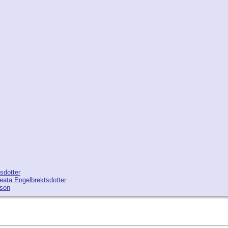
sdotter
eata Engelbrektsdotter
sson