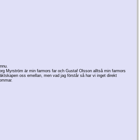
ännu.
Georg Myrström är min farmors far och Gustaf Olsson alltså min farmors
äktskapen oss emellan, men vad jag förstår så har vi inget direkt
nsommar.