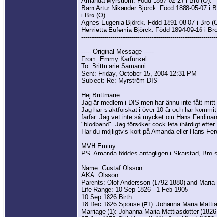
Amanda Myrström. Född 1857-02-27 i Bro (O).
Barn Artur Nikander Björck. Född 1888-05-07 i B
i Bro (O).
Agnes Eugenia Björck. Född 1891-08-07 i Bro (O
Henrietta Eufemia Björck. Född 1894-09-16 i Bro
----------------------------------------------------------------------
----- Original Message -----
From: Emmy Karfunkel
To: Brittmarie Samanni
Sent: Friday, October 15, 2004 12:31 PM
Subject: Re: Myrström DIS
Hej Brittmarie
Jag är medlem i DIS men har ännu inte fått mitt n
Jag har släktforskat i över 10 år och har kommit
farfar. Jag vet inte så mycket om Hans Ferdinand
"blodband". Jag försöker dock leta ihärdigt efter
Har du möjligtvis kort på Amanda eller Hans Ferdi
MVH Emmy
PS. Amanda föddes antagligen i Skarstad, Bro
Name: Gustaf Olsson
AKA: Olsson
Parents: Olof Andersson (1792-1880) and Maria 
Life Range: 10 Sep 1826 - 1 Feb 1905
10 Sep 1826 Birth:
18 Dec 1826 Spouse (#1): Johanna Maria Mattias
Marriage (1): Johanna Maria Mattiasdotter (1826