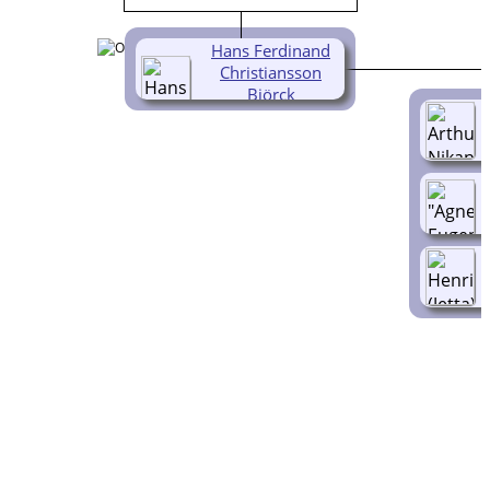
Hans Ferdinand
Christiansson
Björck
(1846-1928)