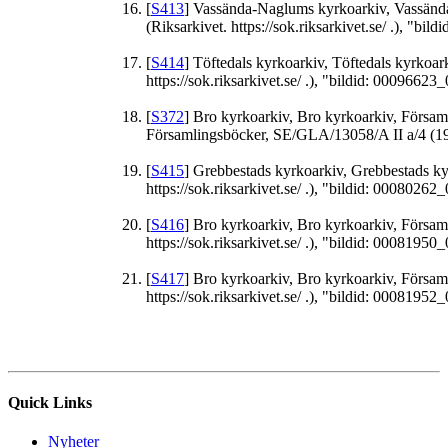
[
S413
] Vassända-Naglums kyrkoarkiv, Vassänd
(Riksarkivet. https://sok.riksarkivet.se/ .), "bil
[
S414
] Töftedals kyrkoarkiv, Töftedals kyrkoa
https://sok.riksarkivet.se/ .), "bildid: 00096623_0
[
S372
] Bro kyrkoarkiv, Bro kyrkoarkiv, Församli
Församlingsböcker, SE/GLA/13058/A II a/4 (1919
[
S415
] Grebbestads kyrkoarkiv, Grebbestads k
https://sok.riksarkivet.se/ .), "bildid: 00080262_0
[
S416
] Bro kyrkoarkiv, Bro kyrkoarkiv, Försa
https://sok.riksarkivet.se/ .), "bildid: 00081950_0
[
S417
] Bro kyrkoarkiv, Bro kyrkoarkiv, Försa
https://sok.riksarkivet.se/ .), "bildid: 00081952_0
Quick Links
Nyheter