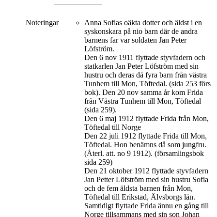
Noteringar
Anna Sofias oäkta dotter och äldst i en
syskonskara på nio barn där de andra
barnens far var soldaten Jan Peter
Löfström.
Den 6 nov 1911 flyttade styvfadern och
statkarlen Jan Peter Löfström med sin
hustru och deras då fyra barn från västra
Tunhem till Mon, Töftedal. (sida 253 förs
bok). Den 20 nov samma år kom Frida
från Västra Tunhem till Mon, Töftedal
(sida 259).
Den 6 maj 1912 flyttade Frida från Mon,
Töftedal till Norge
Den 22 juli 1912 flyttade Frida till Mon,
Töftedal. Hon benämns då som jungfru.
(Återl. att. no 9 1912). (församlingsbok
sida 259)
Den 21 oktober 1912 flyttade styvfadern
Jan Petter Löfström med sin hustru Sofia
och de fem äldsta barnen från Mon,
Töftedal till Erikstad, Älvsborgs län.
Samtidigt flyttade Frida ännu en gång till
Norge tillsammans med sin son Johan