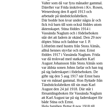
Valter som då var fyra månader gammal.
Därefter var Frida inskriven i Kv. Rosen,
Wenersborg den 8 april 1913 och
arbetade på tändsticksfabriken.
Där bodde hon kvar under några år och
fick två barn till som också föddes utom
äktenskapet. Stina föddes 1914 i
Vassända Naglum och i födelseboken
står det att fadern är okänd. Den 29 nov
döptes Stina och faddrar var J. P.
Löfström med hustru från Stora Almås,
alltså hennes styvfar och mor. Ernst
föddes 1917 i Vassända Naglum. Frida
var då trolovad med statkarlen Karl
August Johansson från Stora Almås som
var äldsta sonen Johns farfar och han tog
på sig faderskapet i födelseboken. De
gifte sig den 5 aug 1917 när Ernst bara
var en månad gammal. Hon flyttade från
Tändsticksfabriken till sin man Karl
August den 24 jul 1918. Där står i
församlingsboken för Vassända Naglum
att Karl August tar på sig faderskapet för
både Stina och Ernst.
Hela familjen flyttar 8 nov 1918 till