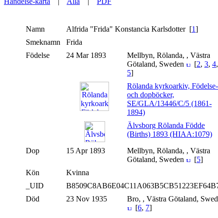
Händelse-karta
|
Alla
|
PDF
Namn
Alfrida "Frida" Konstancia
Karlsdotter
[
1
]
Smeknamn
Frida
Födelse
24 Mar 1893
Mellbyn, Rölanda, , Västra
Götaland, Sweden
[
2
,
3
,
4
,
5
]
Rölanda kyrkoarkiv, Födelse-
och dopböcker,
SE/GLA/13446/C/5 (1861-
1894)
Älvsborg Rölanda Födde
(Births) 1893 (HIAA:1079)
Dop
15 Apr 1893
Mellbyn, Rölanda, , Västra
Götaland, Sweden
[
5
]
Kön
Kvinna
_UID
B8509C8AB6E04C11A063B5CB51223EF64B
Död
23 Nov 1935
Bro, , Västra Götaland, Swe
[
6
,
7
]