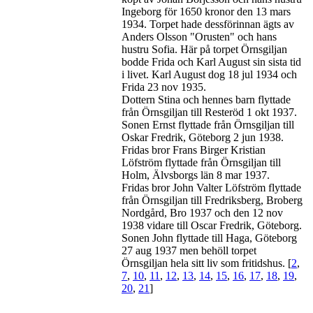
Ingeborg för 1650 kronor den 13 mars
1934. Torpet hade dessförinnan ägts av
Anders Olsson "Orusten" och hans
hustru Sofia. Här på torpet Örnsgiljan
bodde Frida och Karl August sin sista tid
i livet. Karl August dog 18 jul 1934 och
Frida 23 nov 1935.
Dottern Stina och hennes barn flyttade
från Örnsgiljan till Resteröd 1 okt 1937.
Sonen Ernst flyttade från Örnsgiljan till
Oskar Fredrik, Göteborg 2 jun 1938.
Fridas bror Frans Birger Kristian
Löfström flyttade från Örnsgiljan till
Holm, Älvsborgs län 8 mar 1937.
Fridas bror John Valter Löfström flyttade
från Örnsgiljan till Fredriksberg, Broberg
Nordgård, Bro 1937 och den 12 nov
1938 vidare till Oscar Fredrik, Göteborg.
Sonen John flyttade till Haga, Göteborg
27 aug 1937 men behöll torpet
Örnsgiljan hela sitt liv som fritidshus. [
2
,
7
,
10
,
11
,
12
,
13
,
14
,
15
,
16
,
17
,
18
,
19
,
20
,
21
]