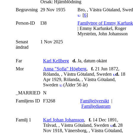
Orsak: Hjärnblödning
Begravning
29 Nov 1935
Bro, , Västra Götaland, Swe
[
6
]
Person-ID
I38
Familytree of Emmy Karfunk
| Emmy Karfunkel, Roger
Myrström, John Johansson
Senast
1 Nov 2025
ändrad
Far
Karl Kellberg
d.
Ja, datum okänt
Mor
Anna "Sofia" Högberg
,
f.
21 Jun 1872,
Rölanda, , Västra Götaland, Sweden
d.
18
Apr 1929, Rölanda, , Västra Götaland,
Sweden
(Ålder 56 år)
_MARRIED
N
Familjens ID
F3268
Familjeöversikt
|
Familjediagram
Familj 1
Karl Johan Johansson
,
f.
14 Dec 1891,
Tråvad, , Västra Götaland, Sweden
d.
28
Nov 1918, Vänersborg, , Västra Götaland,