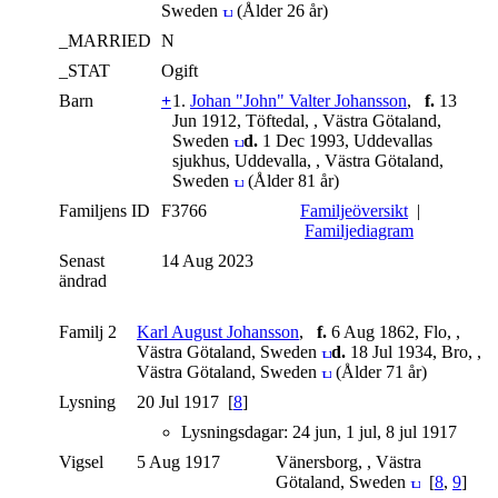
Sweden
(Ålder 26 år)
_MARRIED
N
_STAT
Ogift
Barn
+
1.
Johan "John" Valter Johansson
,
f.
13
Jun 1912, Töftedal, , Västra Götaland,
Sweden
d.
1 Dec 1993, Uddevallas
sjukhus, Uddevalla, , Västra Götaland,
Sweden
(Ålder 81 år)
Familjens ID
F3766
Familjeöversikt
|
Familjediagram
Senast
14 Aug 2023
ändrad
Familj 2
Karl August Johansson
,
f.
6 Aug 1862, Flo, ,
Västra Götaland, Sweden
d.
18 Jul 1934, Bro, ,
Västra Götaland, Sweden
(Ålder 71 år)
Lysning
20 Jul 1917 [
8
]
Lysningsdagar: 24 jun, 1 jul, 8 jul 1917
Vigsel
5 Aug 1917
Vänersborg, , Västra
Götaland, Sweden
[
8
,
9
]