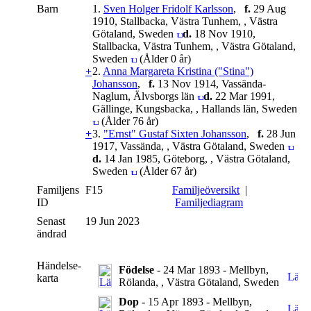
Barn
1.
Sven Holger Fridolf Karlsson
,
f.
29 Aug
1910, Stallbacka, Västra Tunhem, , Västra
Götaland, Sweden
d.
18 Nov 1910,
Stallbacka, Västra Tunhem, , Västra Götaland,
Sweden
(Ålder 0 år)
+
2.
Anna Margareta Kristina ("Stina")
Johansson
,
f.
13 Nov 1914, Vassända-
Naglum, Älvsborgs län
d.
22 Mar 1991,
Gällinge, Kungsbacka, , Hallands län, Sweden
(Ålder 76 år)
+
3.
"Ernst" Gustaf Sixten Johansson
,
f.
28 Jun
1917, Vassända, , Västra Götaland, Sweden
d.
14 Jan 1985, Göteborg, , Västra Götaland,
Sweden
(Ålder 67 år)
Familjens
F15
Familjeöversikt
|
ID
Familjediagram
Senast
19 Jun 2023
ändrad
Händelse-
Födelse
- 24 Mar 1893 - Mellbyn,
karta
Rölanda, , Västra Götaland, Sweden
Dop
- 15 Apr 1893 - Mellbyn,