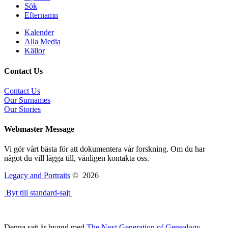
Sök
Efternamn
Kalender
Alla Media
Källor
Contact Us
Contact Us
Our Surnames
Our Stories
Webmaster Message
Vi gör vårt bästa för att dokumentera vår forskning. Om du har
något du vill lägga till, vänligen kontakta oss.
Legacy and Portraits
©
2026
Byt till standard-sajt
Denna sajt är byggd med
The Next Generation of Genealogy