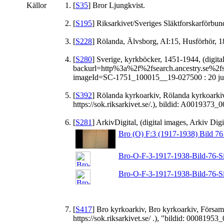
Källor
[
S35
] Bror Ljungkvist.
[
S195
] Riksarkivet/Sveriges Släktforskarförbund
[
S228
] Rölanda, Älvsborg, AI:15, Husförhör, 189
[
S280
] Sverige, kyrkböcker, 1451-1944, (digit
backurl=http%3a%2f%2fsearch.ancestry.se%
imageId=SC-1751_100015__19-027500 : 20 jul 20
[
S392
] Rölanda kyrkoarkiv, Rölanda kyrkoarki
https://sok.riksarkivet.se/.), bildid: A0019373_00
[
S281
] ArkivDigital, (digital images, Arkiv Digi
Bro (O) F:3 (1917-1938) Bild 76 
Bro-O-F-3-1917-1938-Bild-76-S
Bro-O-F-3-1917-1938-Bild-76-S
[
S417
] Bro kyrkoarkiv, Bro kyrkoarkiv, Försa
https://sok.riksarkivet.se/ .), "bildid: 00081953_0