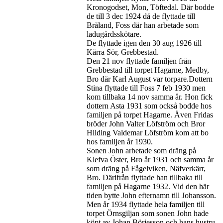
Kronogodset, Mon, Töftedal. Där bodde
de till 3 dec 1924 då de flyttade till
Bråland, Foss där han arbetade som
ladugårdsskötare.
De flyttade igen den 30 aug 1926 till
Kärra Sör, Grebbestad.
Den 21 nov flyttade familjen från
Grebbestad till torpet Hagarne, Medby,
Bro där Karl August var torpare.Dottern
Stina flyttade till Foss 7 feb 1930 men
kom tillbaka 14 nov samma år. Hon fick
dottern Asta 1931 som också bodde hos
familjen på torpet Hagarne. Även Fridas
bröder John Valter Löfström och Bror
Hilding Valdemar Löfström kom att bo
hos familjen år 1930.
Sonen John arbetade som dräng på
Klefva Öster, Bro år 1931 och samma år
som dräng på Fågelviken, Näfverkärr,
Bro. Därifrån flyttade han tillbaka till
familjen på Hagarne 1932. Vid den här
tiden bytte John efternamn till Johansson.
Men år 1934 flyttade hela familjen till
torpet Örnsgiljan som sonen John hade
köpt av Johan Börjesson och hans hustru