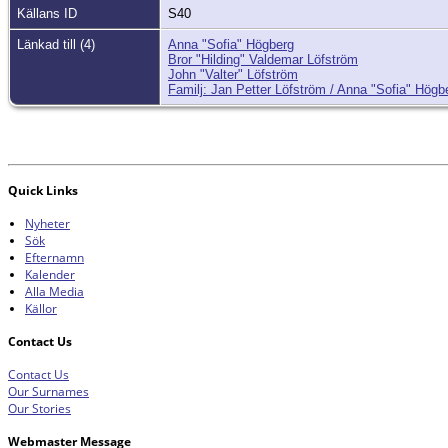
Källans ID
S40
Länkad till (4)
Anna "Sofia" Högberg
Bror "Hilding" Valdemar Löfström
John "Valter" Löfström
Familj: Jan Petter Löfström / Anna "Sofia" Högb
Quick Links
Nyheter
Sök
Efternamn
Kalender
Alla Media
Källor
Contact Us
Contact Us
Our Surnames
Our Stories
Webmaster Message